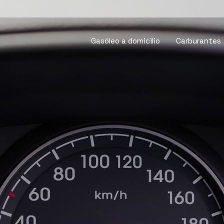
Gasóleo a domicilio
Carburantes