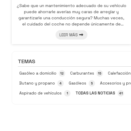
¿Sabe que un mantenimiento adecuado de su vehículo
puede ahorrarle averías muy caras de arreglar y
garantizarle una conducción segura? Muchas veces,
el cuidado del coche no depende únicamente de
revisiones periódicas en el taller, sino también de
LEER MÁS
contar con los productos correctos para su
mantenimiento diario. En Gasóleo Peineto, su estación
de servicio de referencia en Pontevedra, queremos
ayudarle a conocer qué elementos no pueden faltar
TEMAS
para mantener su vehículo en óptimas condiciones y
así p...
Gasóleo a domicilio
Carburantes
Calefacción
12
15
Butano y propano
Gasóleos
Accesorios y p
4
5
Aspirado de vehículos
TODAS LAS NOTICIAS
1
41