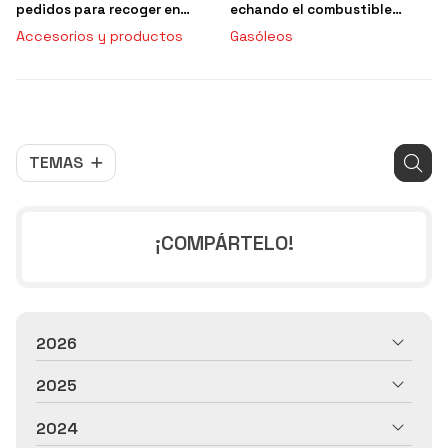
pedidos para recoger en
echando el combustible
tienda?
incorrecto a su coche
Accesorios y productos
Gasóleos
TEMAS
¡COMPÁRTELO!
2026
2025
2024