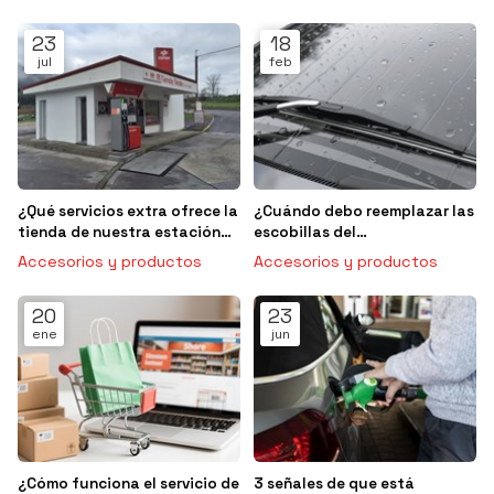
23
18
jul
feb
¿Qué servicios extra ofrece la
¿Cuándo debo reemplazar las
tienda de nuestra estación
escobillas del
de servicio en Campo
limpiaparabrisas?
Accesorios y productos
Accesorios y productos
Lameiro?
20
23
ene
jun
¿Cómo funciona el servicio de
3 señales de que está