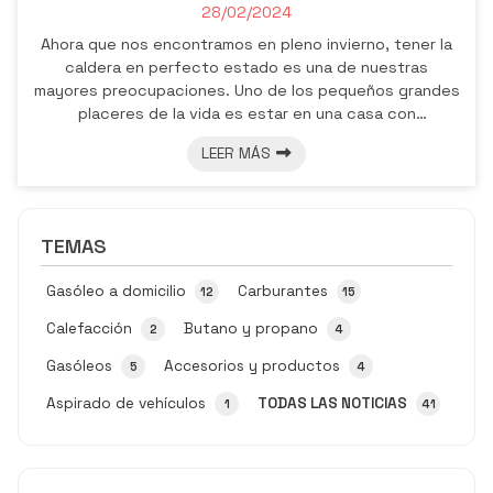
28/02/2024
Ahora que nos encontramos en pleno invierno, tener la
caldera en perfecto estado es una de nuestras
mayores preocupaciones. Uno de los pequeños grandes
placeres de la vida es estar en una casa con
temperaturas agradables viendo cómo fuera llueve o
LEER MÁS
hace frío. Ahora bien, para mantener nuestro hogar
cálido de forma eficiente debemos seguir una serie de
consejos. A continuación, desde Gasóleos Peineto le
contamos por qué debe confiar en nosotros para la
TEMAS
distribución de gasóleo de calefacción a domi...
Gasóleo a domicilio
Carburantes
12
15
Calefacción
Butano y propano
2
4
Gasóleos
Accesorios y productos
5
4
Aspirado de vehículos
TODAS LAS NOTICIAS
1
41