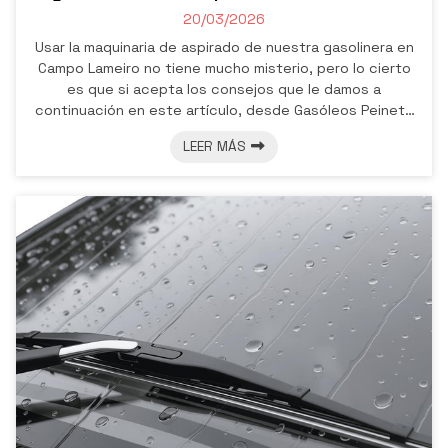
eficiente
20/03/2026
Usar la maquinaria de aspirado de nuestra gasolinera en
Campo Lameiro no tiene mucho misterio, pero lo cierto
es que si acepta los consejos que le damos a
continuación en este artículo, desde Gasóleos Peineto
le aseguramos que hará el trabajo de forma mucho más
LEER MÁS
eficiente y rápida. ¡Y así aprovechará al máximo cada
moneda invertida en dejar el coche impecable!
Preparación previa para optimizar el tiempo El error más
común es activar la propia máquina de aspirado antes
de haber organizado el hab...