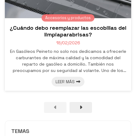
Accesorios y productos
¿Cuándo debo reemplazar las escobillas del
limpiaparabrisas?
18/02/2026
En Gasóleos Peineto no solo nos dedicamos a ofrecerle
carburantes de máxima calidad y la comodidad del
reparto de gasóleo a domicilio. También nos
preocupamos por su seguridad al volante. Uno de los
elementos más críticos para una conducción segura,
LEER MÁS
sobre todo en zonas con climatología variable como la
nuestra, es el estado de sus escobillas limpiaparabrisas.
Una visión clara es fundamental, y unas gomas
desgastadas pueden comprometerla gravemente. A
continuación, desde nuestra estación de serv...
TEMAS