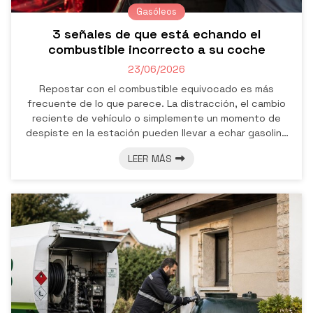
Gasóleos
3 señales de que está echando el
combustible incorrecto a su coche
23/06/2026
Repostar con el combustible equivocado es más
frecuente de lo que parece. La distracción, el cambio
reciente de vehículo o simplemente un momento de
despiste en la estación pueden llevar a echar gasolina
en un diésel o al revés. Lo preocupante no es solo el
LEER MÁS
error en sí, sino lo que ocurre después en caso de no
tomar las medidas adecuadas a tiempo. ¿Quiere saber
algunos detalles más sobre este asunto?
Desde Gasóleos Peineto, su estación de servicio en
Pontevedra, le explicamos de manera más exact...