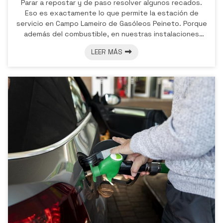
Parar a repostar y de paso resolver algunos recados.
Eso es exactamente lo que permite la estación de
servicio en Campo Lameiro de Gasóleos Peineto. Porque
además del combustible, en nuestras instalaciones
contamos con una tienda y un conjunto de servicios
LEER MÁS
adicionales pensados para que su visita sea mucho más
práctica y completa, tanto si viaja por la provincia como
si vive en la zona. Tienda de alimentación para llevar lo
esencial En nuestra estación de servicio en Pontevedra
encontrará produ...