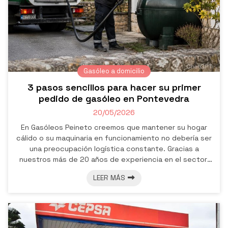
Gasóleo a domicilio
3 pasos sencillos para hacer su primer
pedido de gasóleo en Pontevedra
20/05/2026
En Gasóleos Peineto creemos que mantener su hogar
cálido o su maquinaria en funcionamiento no debería ser
una preocupación logística constante. Gracias a
nuestros más de 20 años de experiencia en el sector,
hemos perfeccionado nuestro servicio de gasóleo a
LEER MÁS
domicilio en Pontevedra para que sea, ante todo, una
experiencia cómoda, segura y transparente. Si es la
primera vez que confía en nosotros, queremos guiarle a
través de nuestra metodología de trabajo, un proceso
diseñado para ahorrarle tiemp...