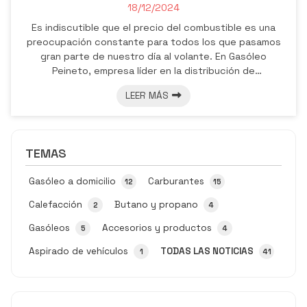
18/12/2024
Es indiscutible que el precio del combustible es una
preocupación constante para todos los que pasamos
gran parte de nuestro día al volante. En Gasóleo
Peineto, empresa líder en la distribución de
hidrocarburos en Pontevedra, comprendemos la
LEER MÁS
importancia de ayudarle a reducir sus gastos sin que
ello afecte su experiencia de conducción. Por eso, en
este artículo abordamos algunos trucos prácticos y
sencillos de implementar para lograr que el combustible
TEMAS
sea más barato. Planifique bien sus rutas ...
Gasóleo a domicilio
Carburantes
12
15
Calefacción
Butano y propano
2
4
Gasóleos
Accesorios y productos
5
4
Aspirado de vehículos
TODAS LAS NOTICIAS
1
41