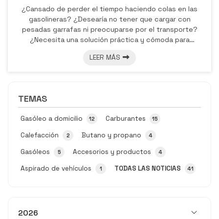
¿Cansado de perder el tiempo haciendo colas en las
gasolineras? ¿Desearía no tener que cargar con
pesadas garrafas ni preocuparse por el transporte?
¿Necesita una solución práctica y cómoda para
abastecer de combustible su hogar o negocio en
LEER MÁS
Campo Lameiro y alrededores? ¡Está en el lugar
indicado! En Gasóleos Peineto ofrecemos servicio de
distribución de gasóleo a domicilio. ¿Por qué elegir
nuestro servicio de reparto de gasóleo a domicilio? En
TEMAS
nuestra estación de servicio en Campo Lameiro qu...
Gasóleo a domicilio
Carburantes
12
15
Calefacción
Butano y propano
2
4
Gasóleos
Accesorios y productos
5
4
Aspirado de vehículos
TODAS LAS NOTICIAS
1
41
2026