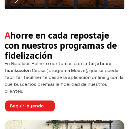
Ahorre en cada repostaje
con nuestros programas de
fidelización
En Gasóleos Peineto contamos con la
tarjeta de
fidelización
Cepsa (programa Moeve), que se puede
facilitar fácilmente desde la aplicación online y con la
que buscamos premiar la fidelidad de nuestros
clientes.
Además, en nuestra estación de servicio en
Seguir leyendo
Pontevedra podrán utilizarse los descuentos
conseguidos con tarjetas como Carrefour y Porque tú
vuelves para repostar de carburante al mejor precio.