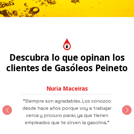
Descubra lo que opinan los
clientes de Gasóleos Peineto
Eladio Argibay
o
"Muy amables en el servicio. Ofrece
"
r
precios mejores que en la ciudad."