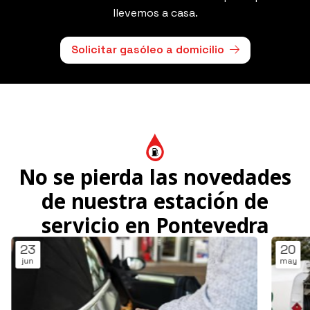
llevemos a casa.
Solicitar gasóleo a domicilio
No se pierda las novedades
de nuestra estación de
servicio en Pontevedra
20
23
¿Para qu
may
abr
diferen
Butano 