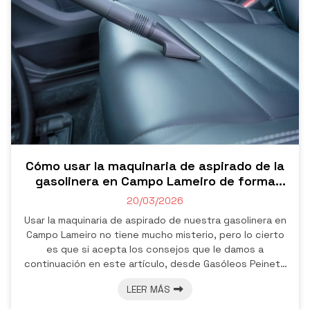
Cómo usar la maquinaria de aspirado de la
gasolinera en Campo Lameiro de forma
eficiente
20/03/2026
Usar la maquinaria de aspirado de nuestra gasolinera en
Campo Lameiro no tiene mucho misterio, pero lo cierto
es que si acepta los consejos que le damos a
continuación en este artículo, desde Gasóleos Peineto
le aseguramos que hará el trabajo de forma mucho más
LEER MÁS
eficiente y rápida. ¡Y así aprovechará al máximo cada
moneda invertida en dejar el coche impecable!